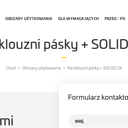
OBSZARY UŻYTKOWANIA
DLA WYMAGAJĄCYCH
PRZED / PO
klouzni pásky + SOLI
Úvod
Obszary użytkowania
Neuklouzni pásky + SOLIDLUX
Formularz kontakt
ami