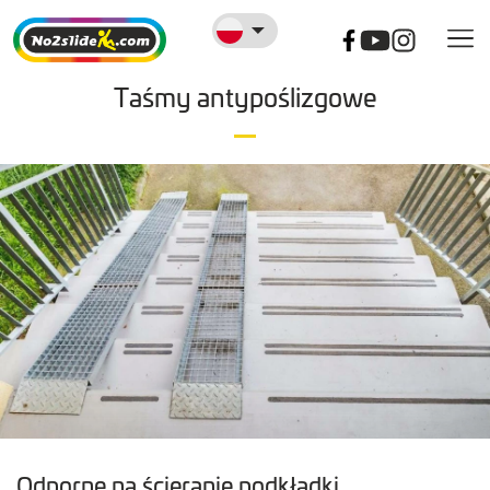
Taśmy antypoślizgowe
Odporne na ścieranie podkładki